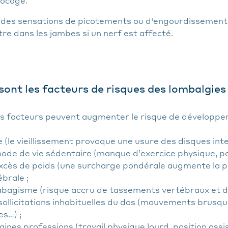
locage.
, des sensations de picotements ou d'engourdissemen
re dans les jambes si un nerf est affecté.
sont les facteurs de risques des lombalgies
rs facteurs peuvent augmenter le risque de développer
e (le vieillissement provoque une usure des disques int
ode de vie sédentaire (manque d’exercice physique, po
xcès de poids (une surcharge pondérale augmente la pr
brale ;
abagisme (risque accru de tassements vertébraux et d’h
sollicitations inhabituelles du dos (mouvements brusque
es…) ;
aines professions (travail physique lourd, position ass