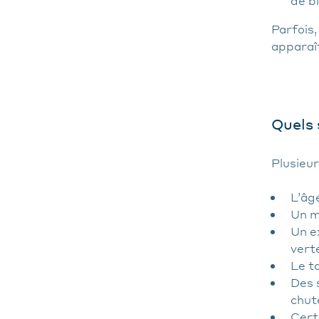
de b
Parfois
apparaît
Quels 
Plusieu
L’âg
Un m
Un e
verté
Le t
Des 
chut
Cert