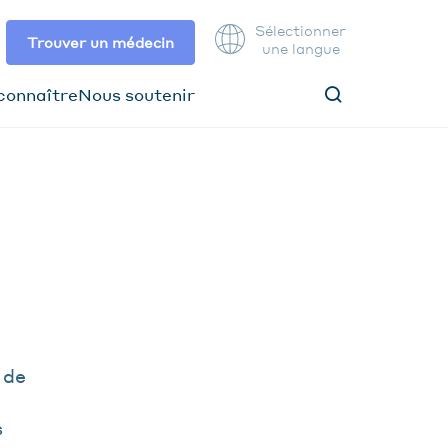
Sélectionner
Trouver un médecin
une langue
connaître
Nous soutenir
 de
s