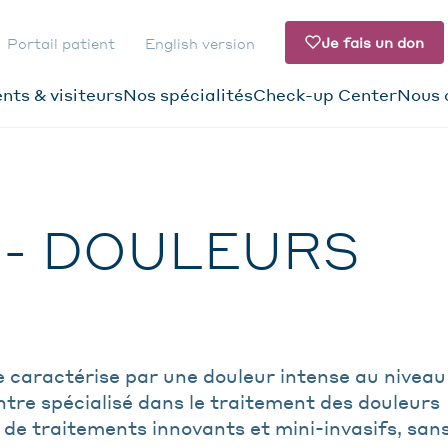
Je fais un don
Portail patient
English version
nts & visiteurs
Nos spécialités
Check-up Center
Nous 
ATION
DAIRE
 - DOULEURS
e caractérise par une douleur intense au niveau
entre spécialisé dans le traitement des douleurs
e traitements innovants et mini-invasifs, san