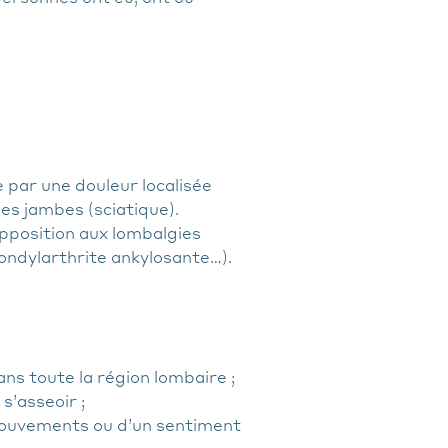
 par une douleur localisée
les jambes (sciatique).
pposition aux lombalgies
pondylarthrite ankylosante…).
ns toute la région lombaire ;
s’asseoir ;
 mouvements ou d’un sentiment