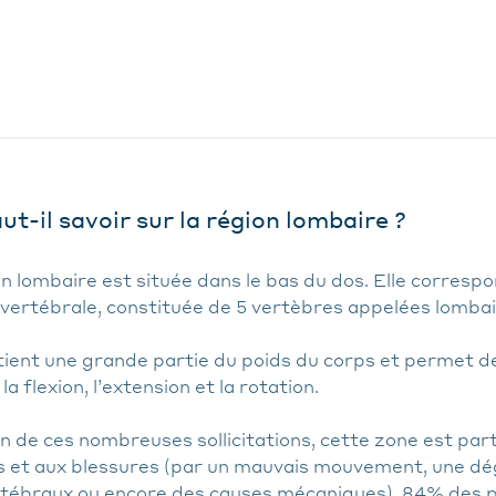
ut-il savoir sur la région lombaire ?
n lombaire est située dans le bas du dos. Elle correspon
 vertébrale, constituée de 5 vertèbres appelées lombai
utient une grande partie du poids du corps et permet 
la flexion, l’extension et la rotation.
n de ces nombreuses sollicitations, cette zone est par
s et aux blessures (par un mauvais mouvement, une d
rtébraux ou encore des causes mécaniques). 84% des p