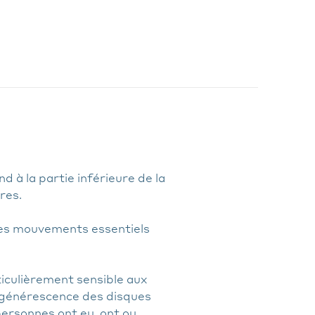
d à la partie inférieure de la
res.
des mouvements essentiels
ticulièrement sensible aux
égénérescence des disques
ersonnes ont eu, ont ou