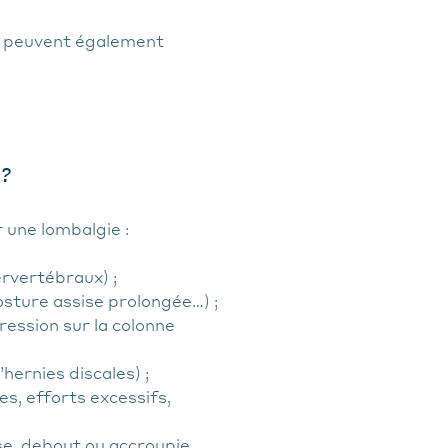
t peuvent également
 ?
 une lombalgie :
ervertébraux) ;
sture assise prolongée…) ;
ession sur la colonne
ernies discales) ;
s, efforts excessifs,
ise, debout ou accroupie