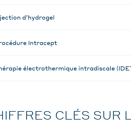
njection d’hydrogel
rocédure Intracept
hérapie électrothermique intradiscale (IDE
HIFFRES CLÉS SUR 