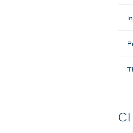
I
P
T
C