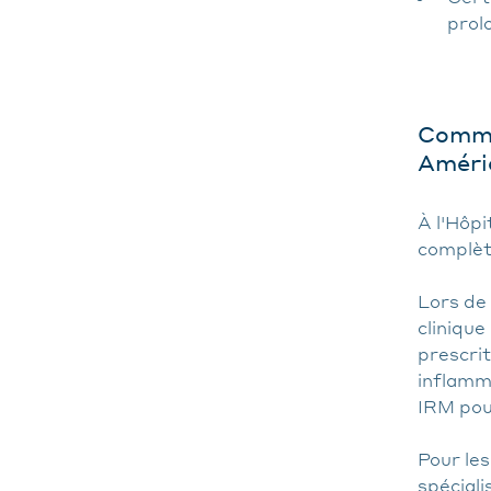
prol
Commen
Améric
À l'Hôpi
complèt
Lors de
clinique
prescri
inflamma
IRM pou
Pour les
spéciali