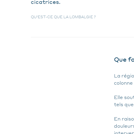
cicatrices.
QU'EST-CE QUE LA LOMBALGIE ?
Que fa
La régio
colonne
Elle so
tels que 
En raiso
douleur
interve