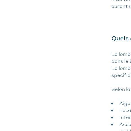
auront u
Quels 
La lomba
dans le 
La lomb
spécifiq
Selon la
Aigu
Loca
Inte
Acco