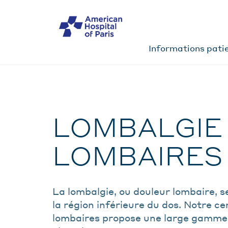
Aller
au
MENU
contenu
principal
MOBILE
Informations patie
NAVIG
SECON
Pathologie
LOMBALGIE
FIL
D'ARIANE
LOMBAIRES
La lombalgie, ou douleur lombaire, s
la région inférieure du dos. Notre c
lombaires propose une large gamme d