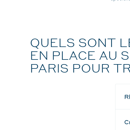
QUELS SONT L
EN PLACE AU S
PARIS POUR TR
R
C