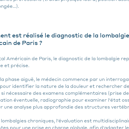
ongée…).
t est réalisé le diagnostic de la lombalgie 
ain de Paris ?
tal Américain de Paris, le diagnostic de la lombalgie r
e et précise.
 la phase aiguë, le médecin commence par un interrogat
 pour identifier la nature de la douleur et rechercher de
t si nécessaire des examens complémentaires (prise d
tion éventuelle, radiographie pour examiner l'état oss
r une analyse plus approfondie des structures vertébr
 lombalgies chroniques, l'évaluation est multidisciplinai
stes pour une prise en charge globale, afin d'adapter l