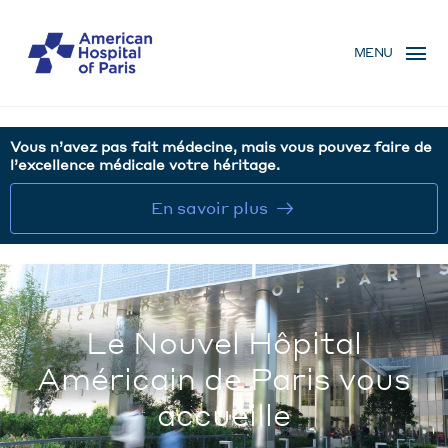
Aller
MENU
au
MENU
contenu
MOBILE
principal
Vous n’avez pas fait médecine, mais vous pouvez faire de
l’excellence médicale votre héritage.
En savoir plus
Le Nouvel Hôpital
Américain de Paris vous
accueille