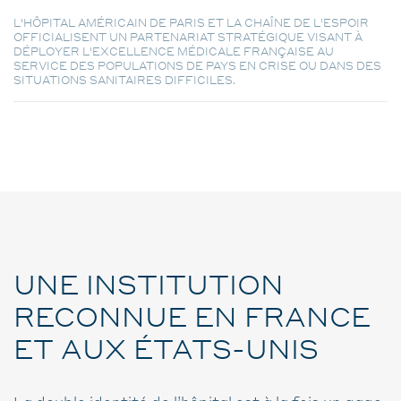
L'HÔPITAL AMÉRICAIN DE PARIS ET LA CHAÎNE DE L'ESPOIR
OFFICIALISENT UN PARTENARIAT STRATÉGIQUE VISANT À
DÉPLOYER L'EXCELLENCE MÉDICALE FRANÇAISE AU
SERVICE DES POPULATIONS DE PAYS EN CRISE OU DANS DES
SITUATIONS SANITAIRES DIFFICILES.
UNE INSTITUTION
RECONNUE EN FRANCE
ET AUX ÉTATS-UNIS