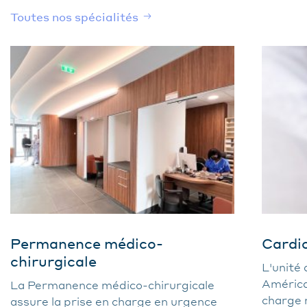
Toutes nos spécialités
Permanence médico-
Cardio
chirurgicale
L'unité 
Américai
La Permanence médico-chirurgicale
charge 
assure la prise en charge en urgence