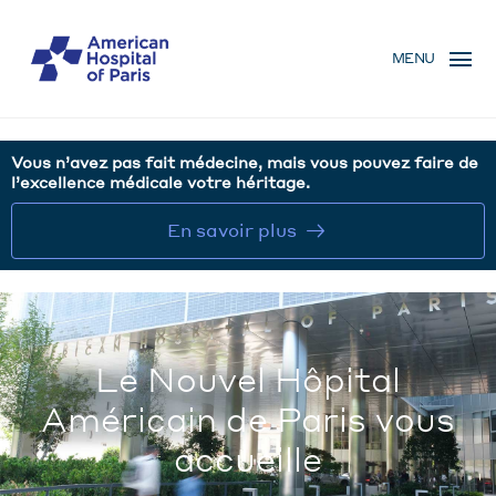
Aller
MENU
au
MENU
contenu
MOBILE
principal
Vous n’avez pas fait médecine, mais vous pouvez faire de
l’excellence médicale votre héritage.
En savoir plus
Le Nouvel Hôpital
Américain de Paris vous
accueille