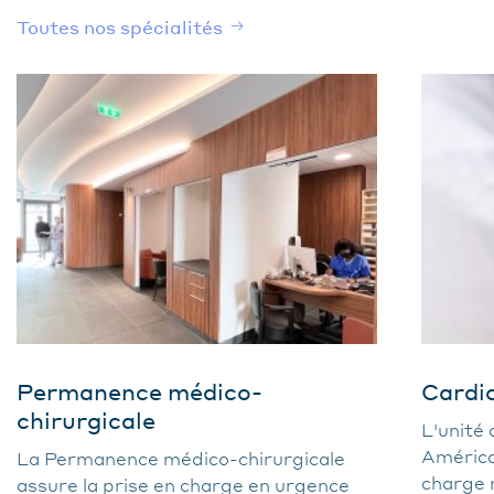
Toutes nos spécialités
Permanence médico-
Cardio
chirurgicale
L'unité 
Américai
La Permanence médico-chirurgicale
charge 
assure la prise en charge en urgence