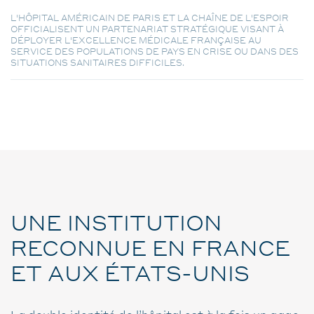
L'HÔPITAL AMÉRICAIN DE PARIS ET LA CHAÎNE DE L'ESPOIR
OFFICIALISENT UN PARTENARIAT STRATÉGIQUE VISANT À
DÉPLOYER L'EXCELLENCE MÉDICALE FRANÇAISE AU
SERVICE DES POPULATIONS DE PAYS EN CRISE OU DANS DES
SITUATIONS SANITAIRES DIFFICILES.
UNE INSTITUTION
RECONNUE EN FRANCE
ET AUX ÉTATS-UNIS