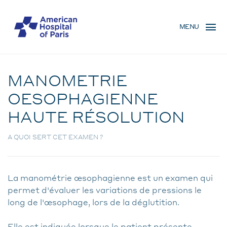
Skip
MENU
to
MENU
main
MOBILE
content
Medical examinations
BREADCRUMB
MANOMETRIE
OESOPHAGIENNE
HAUTE RÉSOLUTION
A QUOI SERT CET EXAMEN ?
La manométrie œsophagienne est un examen qui
permet d'évaluer les variations de pressions le
long de l'œsophage, lors de la déglutition.
Elle est indiquée lorsque le patient présente