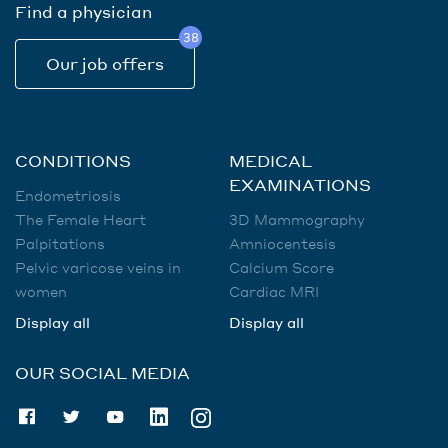
Find a physician
38
Our job offers
CONDITIONS
MEDICAL
EXAMINATIONS
Endometriosis
The Female Heart
3D Mammography
Palpitations
Amniocentesis
Pelvic varicose veins in
Calcium Score
women
Cardiac MRI
Display all
Display all
OUR SOCIAL MEDIA