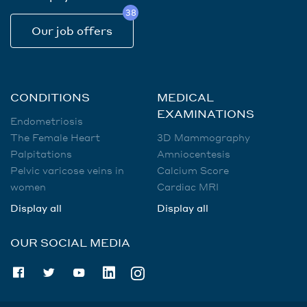
38
Our job offers
CONDITIONS
MEDICAL
EXAMINATIONS
Endometriosis
The Female Heart
3D Mammography
Palpitations
Amniocentesis
Pelvic varicose veins in
Calcium Score
women
Cardiac MRI
Display all
Display all
OUR SOCIAL MEDIA