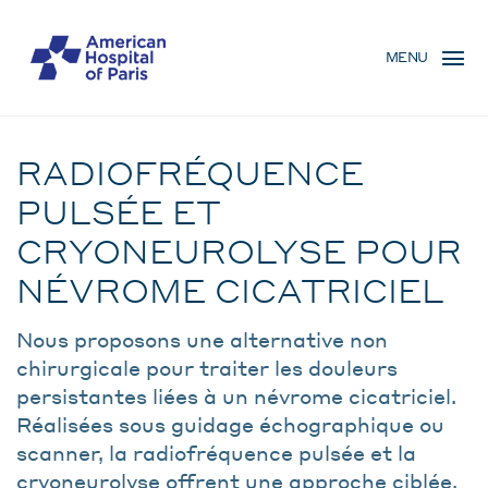
Skip
MENU
to
MENU
main
MOBILE
content
Traitement
BREADCRUMB
RADIOFRÉQUENCE
PULSÉE ET
CRYONEUROLYSE POUR
NÉVROME CICATRICIEL
Nous proposons une alternative non
chirurgicale pour traiter les douleurs
persistantes liées à un névrome cicatriciel.
Réalisées sous guidage échographique ou
scanner, la radiofréquence pulsée et la
cryoneurolyse offrent une approche ciblée,